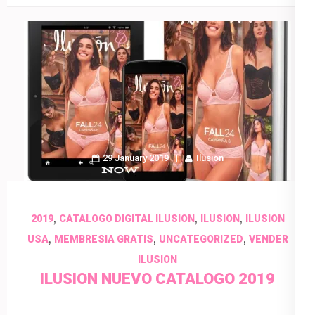
29 January 2019
Ilusion
,
,
,
2019
CATALOGO DIGITAL ILUSION
ILUSION
ILUSION
,
,
,
USA
MEMBRESIA GRATIS
UNCATEGORIZED
VENDER
ILUSION
ILUSION NUEVO CATALOGO 2019