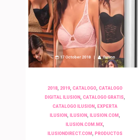
17 October 2018
Ilusion
,
,
,
2018
2019
CATALOGO
CATALOGO
,
,
DIGITAL ILUSION
CATALOGO GRATIS
,
CATALOGO ILUSION
EXPERTA
,
,
,
ILUSION
ILUSION
ILUSION.COM
,
ILUSION.COM.MX
,
ILUSIONDIRECT.COM
PRODUCTOS