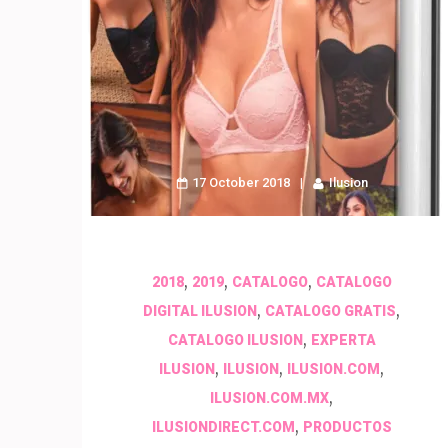
17 October 2018
Ilusion
,
,
,
2018
2019
CATALOGO
CATALOGO
,
,
DIGITAL ILUSION
CATALOGO GRATIS
,
CATALOGO ILUSION
EXPERTA
,
,
,
ILUSION
ILUSION
ILUSION.COM
,
ILUSION.COM.MX
,
ILUSIONDIRECT.COM
PRODUCTOS