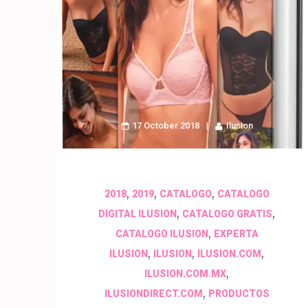
17 October 2018
Ilusion
,
,
,
2018
2019
CATALOGO
CATALOGO
,
,
DIGITAL ILUSION
CATALOGO GRATIS
,
CATALOGO ILUSION
EXPERTA
,
,
,
ILUSION
ILUSION
ILUSION.COM
,
ILUSION.COM.MX
,
ILUSIONDIRECT.COM
PRODUCTOS