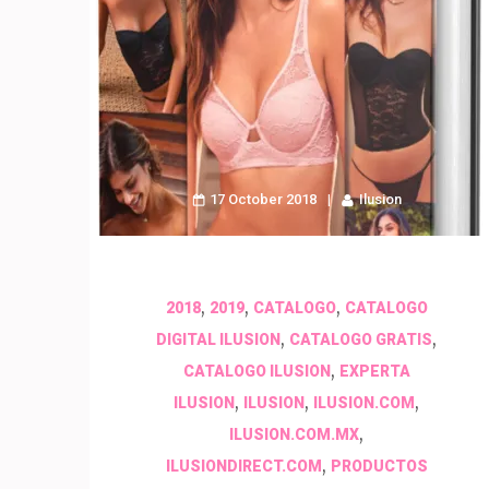
17 October 2018
Ilusion
,
,
,
2018
2019
CATALOGO
CATALOGO
,
,
DIGITAL ILUSION
CATALOGO GRATIS
,
CATALOGO ILUSION
EXPERTA
,
,
,
ILUSION
ILUSION
ILUSION.COM
,
ILUSION.COM.MX
,
ILUSIONDIRECT.COM
PRODUCTOS