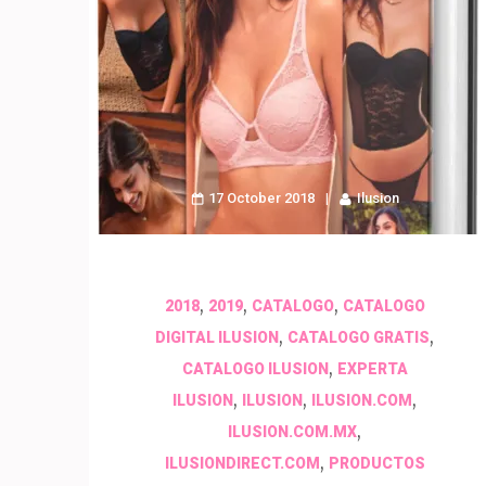
17 October 2018
Ilusion
,
,
,
2018
2019
CATALOGO
CATALOGO
,
,
DIGITAL ILUSION
CATALOGO GRATIS
,
CATALOGO ILUSION
EXPERTA
,
,
,
ILUSION
ILUSION
ILUSION.COM
,
ILUSION.COM.MX
,
ILUSIONDIRECT.COM
PRODUCTOS