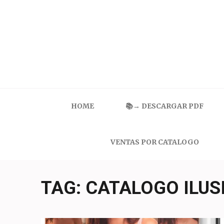
Skip
to
content
(Press
Enter)
Catalogo Ilusion
Ropa Interior por Catalogo | Precios de Mayoreo
HOME
📚→ DESCARGAR PDF
VENTAS POR CATALOGO
TAG:
CATALOGO ILUS