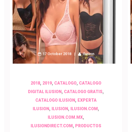
17 October 2018
Ilusion
,
,
,
2018
2019
CATALOGO
CATALOGO
,
,
DIGITAL ILUSION
CATALOGO GRATIS
,
CATALOGO ILUSION
EXPERTA
,
,
,
ILUSION
ILUSION
ILUSION.COM
,
ILUSION.COM.MX
,
ILUSIONDIRECT.COM
PRODUCTOS