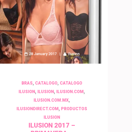
28 January 2017
Ilusion
,
,
BRAS
CATALOGO
CATALOGO
,
,
,
ILUSION
ILUSION
ILUSION.COM
,
ILUSION.COM.MX
,
ILUSIONDIRECT.COM
PRODUCTOS
ILUSION
ILUSION 2017 –