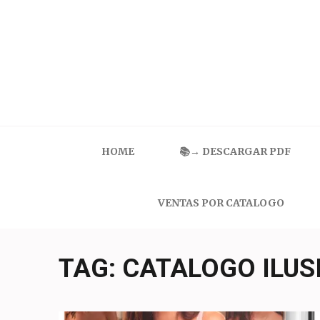
Skip
to
content
(Press
Enter)
Catalogo Ilusion
Ropa Interior por Catalogo | Precios de Mayoreo
HOME
📚→ DESCARGAR PDF
VENTAS POR CATALOGO
TAG:
CATALOGO ILUS