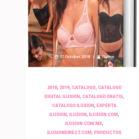
17 October 2018
Ilusion
,
,
,
2018
2019
CATALOGO
CATALOGO
,
,
DIGITAL ILUSION
CATALOGO GRATIS
,
CATALOGO ILUSION
EXPERTA
,
,
,
ILUSION
ILUSION
ILUSION.COM
,
ILUSION.COM.MX
,
ILUSIONDIRECT.COM
PRODUCTOS