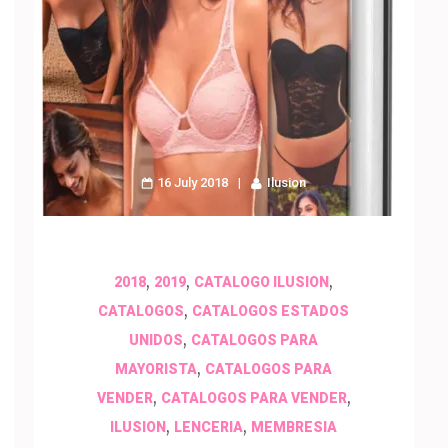
16 July 2018
Ilusion
,
,
,
2018
2019
CATALOGO ILUSION
,
CATALOGOS
CATALOGOS ESTADOS
,
UNIDOS
CATALOGOS PARA
,
MAYORISTA
CATALOGOS PARA
,
,
VENDER
CATALOGOS PARA VENDER
,
,
ILUSION
LENCERIA
MEMBRESIA