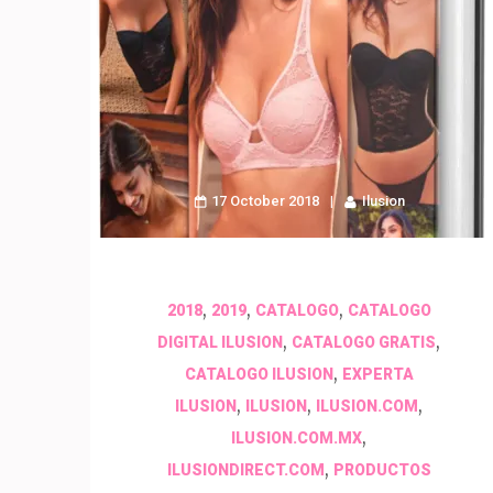
17 October 2018
Ilusion
,
,
,
2018
2019
CATALOGO
CATALOGO
,
,
DIGITAL ILUSION
CATALOGO GRATIS
,
CATALOGO ILUSION
EXPERTA
,
,
,
ILUSION
ILUSION
ILUSION.COM
,
ILUSION.COM.MX
,
ILUSIONDIRECT.COM
PRODUCTOS