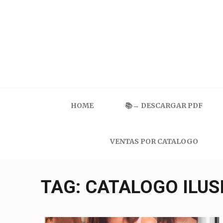
Skip
to
content
(Press
Enter)
Catalogo Ilusion
Ropa Interior por Catalogo | Precios de Mayoreo
HOME
📚→ DESCARGAR PDF
VENTAS POR CATALOGO
TAG:
CATALOGO ILUS