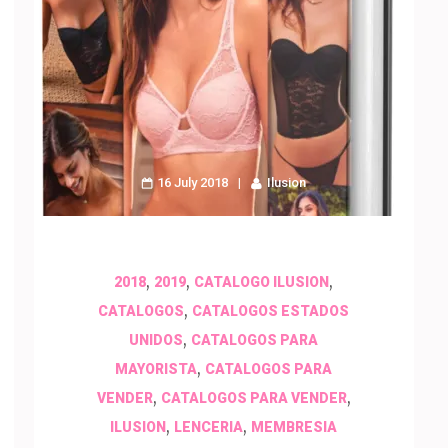
16 July 2018
Ilusion
,
,
,
2018
2019
CATALOGO ILUSION
,
CATALOGOS
CATALOGOS ESTADOS
,
UNIDOS
CATALOGOS PARA
,
MAYORISTA
CATALOGOS PARA
,
,
VENDER
CATALOGOS PARA VENDER
,
,
ILUSION
LENCERIA
MEMBRESIA