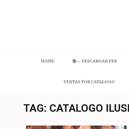
Skip
to
content
(Press
Enter)
Catalogo Ilusion
Ropa Interior por Catalogo | Precios de Mayoreo
HOME
📚→ DESCARGAR PDF
VENTAS POR CATALOGO
TAG:
CATALOGO ILUS