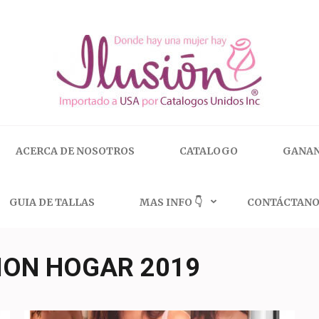
 | 🇺🇸 800.825.9452
ACERCA DE NOSOTROS
CATALOGO
GANAN
GUIA DE TALLAS
MAS INFO 👇
CONTÁCTANO
ION HOGAR 2019