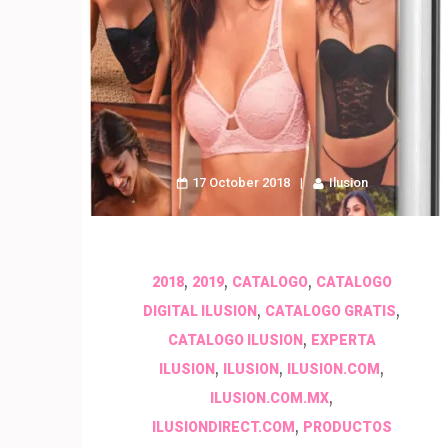
17 October 2018
Ilusion
,
,
,
2018
2019
CATALOGO
CATALOGO
,
,
DIGITAL ILUSION
CATALOGO GRATIS
,
CATALOGO ILUSION
EXPERTA
,
,
,
ILUSION
ILUSION
ILUSION.COM
,
ILUSION.COM.MX
,
ILUSIONDIRECT.COM
PRODUCTOS