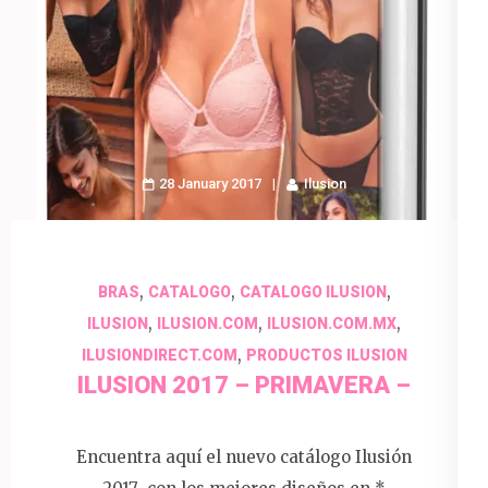
28 January 2017
Ilusion
,
,
,
BRAS
CATALOGO
CATALOGO ILUSION
,
,
,
ILUSION
ILUSION.COM
ILUSION.COM.MX
,
ILUSIONDIRECT.COM
PRODUCTOS ILUSION
ILUSION 2017 – PRIMAVERA –
Encuentra aquí el nuevo catálogo Ilusión