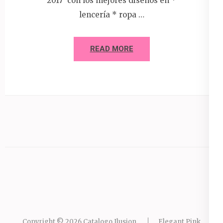
2017 con los mejores diseños en *
lencería * ropa …
READ MORE
Copyright © 2026
Catalogo Ilusion
.
Elegant Pink