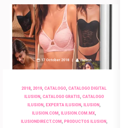
17 October 2018
Ilusion
,
,
,
2018
2019
CATALOGO
CATALOGO DIGITAL
,
,
ILUSION
CATALOGO GRATIS
CATALOGO
,
,
,
ILUSION
EXPERTA ILUSION
ILUSION
,
,
ILUSION.COM
ILUSION.COM.MX
,
,
ILUSIONDIRECT.COM
PRODUCTOS ILUSION