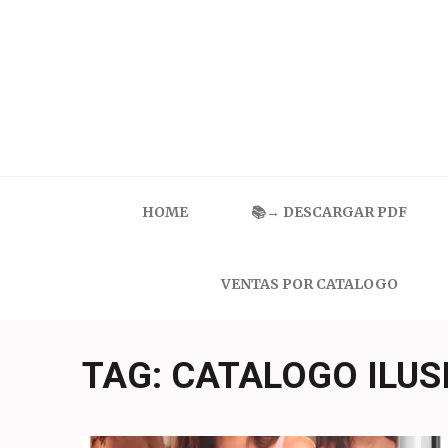
Skip
to
content
(Press
Enter)
Catalogo Ilusion
Ropa Interior por Catalogo | Precios de Mayoreo
HOME
📚→ DESCARGAR PDF
VENTAS POR CATALOGO
TAG:
CATALOGO ILUS