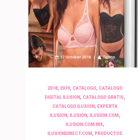
17 October 2018
Ilusion
,
,
,
2018
2019
CATALOGO
CATALOGO
,
,
DIGITAL ILUSION
CATALOGO GRATIS
,
CATALOGO ILUSION
EXPERTA
,
,
,
ILUSION
ILUSION
ILUSION.COM
,
ILUSION.COM.MX
,
ILUSIONDIRECT.COM
PRODUCTOS