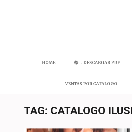
Skip
to
content
(Press
Enter)
Catalogo Ilusion
Ropa Interior por Catalogo | Precios de Mayoreo
HOME
📚→ DESCARGAR PDF
VENTAS POR CATALOGO
TAG:
CATALOGO ILUS