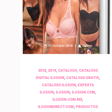
17 October 2018
Ilusion
,
,
,
2018
2019
CATALOGO
CATALOGO
,
,
DIGITAL ILUSION
CATALOGO GRATIS
,
CATALOGO ILUSION
EXPERTA
,
,
,
ILUSION
ILUSION
ILUSION.COM
,
ILUSION.COM.MX
,
ILUSIONDIRECT.COM
PRODUCTOS