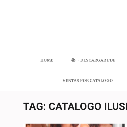
Skip
to
content
(Press
Enter)
Catalogo Ilusion
Ropa Interior por Catalogo | Precios de Mayoreo
HOME
📚→ DESCARGAR PDF
VENTAS POR CATALOGO
TAG:
CATALOGO ILUS