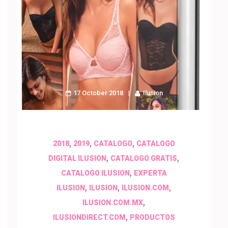
17 October 2018
Ilusion
,
,
,
2018
2019
CATALOGO
CATALOGO
,
,
DIGITAL ILUSION
CATALOGO GRATIS
,
CATALOGO ILUSION
EXPERTA
,
,
,
ILUSION
ILUSION
ILUSION.COM
,
ILUSION.COM.MX
,
ILUSIONDIRECT.COM
PRODUCTOS