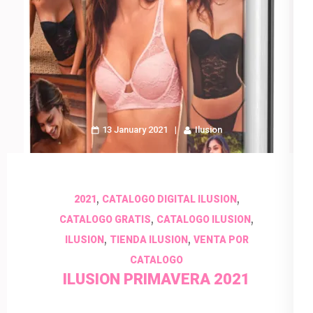
13 January 2021
Ilusion
,
,
2021
CATALOGO DIGITAL ILUSION
,
,
CATALOGO GRATIS
CATALOGO ILUSION
,
,
ILUSION
TIENDA ILUSION
VENTA POR
CATALOGO
ILUSION PRIMAVERA 2021