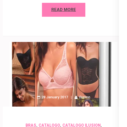
READ MORE
28 January 2017
Ilusion
,
,
,
BRAS
CATALOGO
CATALOGO ILUSION