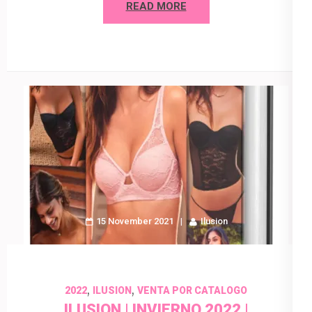
READ MORE
15 November 2021
Ilusion
,
,
2022
ILUSION
VENTA POR CATALOGO
ILUSION | INVIERNO 2022 |