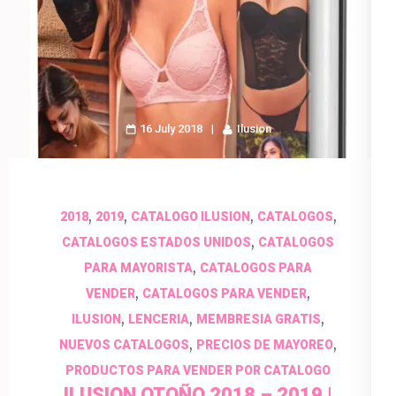
16 July 2018
Ilusion
,
,
,
,
2018
2019
CATALOGO ILUSION
CATALOGOS
,
CATALOGOS ESTADOS UNIDOS
CATALOGOS
,
PARA MAYORISTA
CATALOGOS PARA
,
,
VENDER
CATALOGOS PARA VENDER
,
,
,
ILUSION
LENCERIA
MEMBRESIA GRATIS
,
,
NUEVOS CATALOGOS
PRECIOS DE MAYOREO
PRODUCTOS PARA VENDER POR CATALOGO
ILUSION OTOÑO 2018 – 2019 |