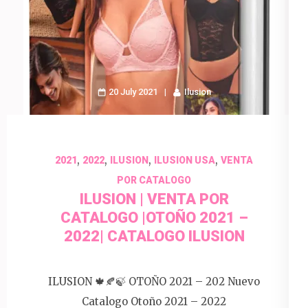
20 July 2021
Ilusion
,
,
,
,
2021
2022
ILUSION
ILUSION USA
VENTA
POR CATALOGO
ILUSION | VENTA POR
CATALOGO |OTOÑO 2021 –
2022| CATALOGO ILUSION
ILUSION 🍁🍂🍃 OTOÑO 2021 – 202 Nuevo
Catalogo Otoño 2021 – 2022