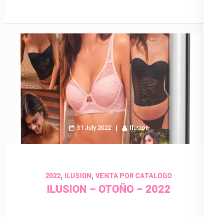
31 July 2022
Ilusion
,
,
2022
ILUSION
VENTA POR CATALOGO
ILUSION – OTOÑO – 2022