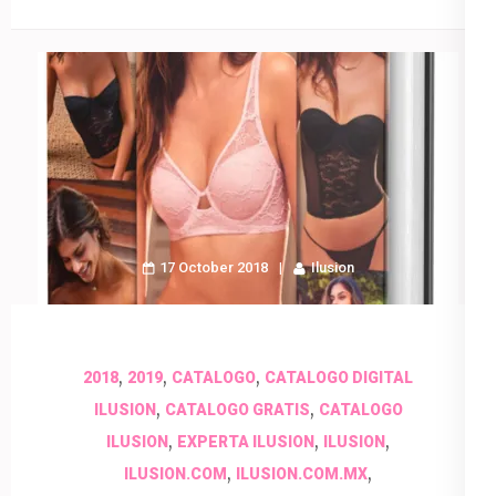
17 October 2018
Ilusion
,
,
,
2018
2019
CATALOGO
CATALOGO DIGITAL
,
,
ILUSION
CATALOGO GRATIS
CATALOGO
,
,
,
ILUSION
EXPERTA ILUSION
ILUSION
,
,
ILUSION.COM
ILUSION.COM.MX